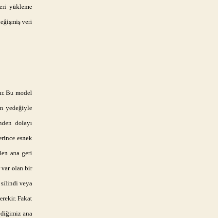
geri yükleme
eğişmiş veri
ur. Bu model
ın yedeğiyle
enden dolayı
erince esnek
len ana geri
 var olan bir
 silindi veya
rekir. Fakat
ediğimiz ana