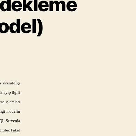
edekleme
odel)
eritabanı
urtarma/Yedekleme
odeli
Recovery
odel)
 istenildiği
layıp ilgili
me işlemleri
angi modelin
SQL Serverda
utulur. Fakat