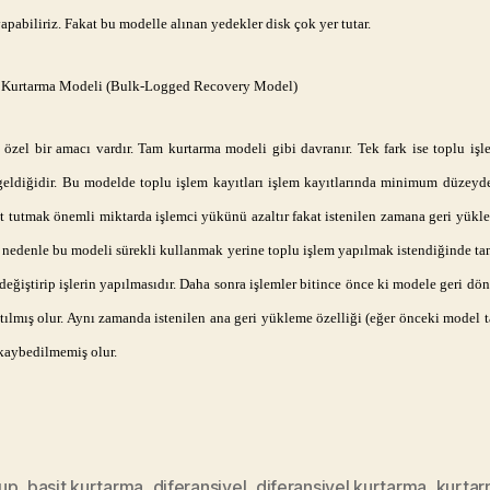
apabiliriz. Fakat bu modelle alınan yedekler disk çok yer tutar.
m Kurtarma Modeli (Bulk-Logged Recovery Model)
özel bir amacı vardır. Tam kurtarma modeli gibi davranır. Tek fark ise toplu işle
geldiğidir. Bu modelde toplu işlem kayıtları işlem kayıtlarında minimum düzeyde
ıt tutmak önemli miktarda işlemci yükünü azaltır fakat istenilen zamana geri yük
u nedenle bu modeli sürekli kullanmak yerine toplu işlem yapılmak istendiğinde ta
eğiştirip işlerin yapılmasıdır. Daha sonra işlemler bitince önce ki modele geri dö
ltılmış olur. Aynı zamanda istenilen ana geri yükleme özelliği (eğer önceki model 
kaybedilmemiş olur.
up
,
basit kurtarma
,
diferansiyel
,
diferansiyel kurtarma
,
kurta