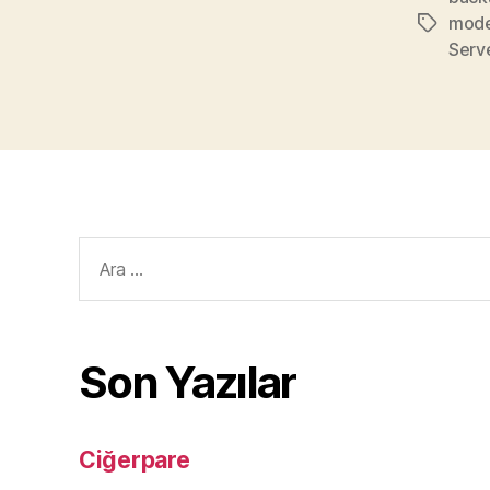
mode
Etiketler
Serv
Arama
yap:
Son Yazılar
Ciğerpare