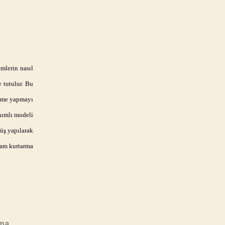
mlerin nasıl
 tutulur. Bu
leme yapmayı
nımlı modeli
nüş yapılarak
tam kurtarma
rma