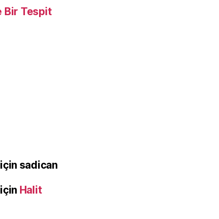
e Bir Tespit
için
sadican
için
Halit