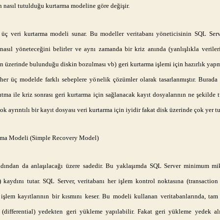
n nasıl tutulduğu kurtarma modeline göre değişir.
üç veri kurtarma modeli sunar. Bu modeller veritabanı yöneticisinin SQL Serv
 nasıl yöneteceğini belirler ve aynı zamanda bir kriz anında (yanlışlıkla verileri
n üzerinde bulunduğu diskin bozulması vb) geri kurtarma işlemi için hazırlık yapm
her üç modelde farklı sebeplere yönelik çözümler olarak tasarlanmıştır. Burada
utma ile kriz sonrası geri kurtarma için sağlanacak kayıt dosyalarının ne şekilde
Çok ayrıntılı bir kayıt dosyası veri kurtarma için iyidir fakat disk üzerinde çok yer tu
rma Modeli (Simple Recovery Model)
dından da anlaşılacağı üzere sadedir. Bu yaklaşımda SQL Server minimum mik
n) kaydını tutar. SQL Server, veritabanı her işlem kontrol noktasına (transaction
 işlem kayıtlarının bir kısmını keser. Bu modeli kullanan veritabanlarında, tam 
l (differential) yedekten geri yükleme yapılabilir. Fakat geri yükleme yedek a