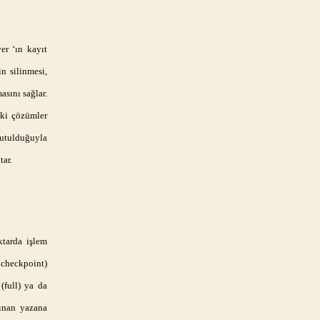
er ‘ın kayıt
n silinmesi,
asını sağlar.
 ki çözümler
 tutulduğuyla
tar.
tarda işlem
 checkpoint)
(full) ya da
lınan yazana