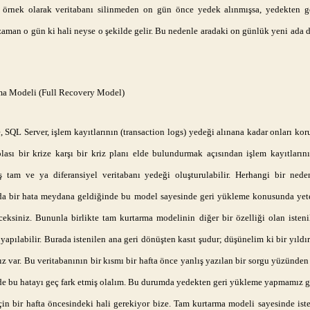
 örnek olarak veritabanı silinmeden on gün önce yedek alınmışsa, yedekten 
zaman o gün ki hali neyse o şekilde gelir. Bu nedenle aradaki on günlük yeni ada d
a Modeli (Full Recovery Model)
 SQL Server, işlem kayıtlarının (transaction logs) yedeği alınana kadar onları kor
olası bir krize karşı bir kriz planı elde bulundurmak açısından işlem kayıtların
miş tam ve ya diferansiyel veritabanı yedeği oluşturulabilir. Herhangi bir ned
da bir hata meydana geldiğinde bu model sayesinde geri yükleme konusunda yet
ceksiniz. Bununla birlikte tam kurtarma modelinin diğer bir özelliği olan isteni
apılabilir. Burada istenilen ana geri dönüşten kasıt şudur; düşünelim ki bir yıldır
z var. Bu veritabanının bir kısmı bir hafta önce yanlış yazılan bir sorgu yüzünden
zde bu hatayı geç fark etmiş olalım. Bu durumda yedekten geri yükleme yapmamız ge
için bir hafta öncesindeki hali gerekiyor bize. Tam kurtarma modeli sayesinde ist