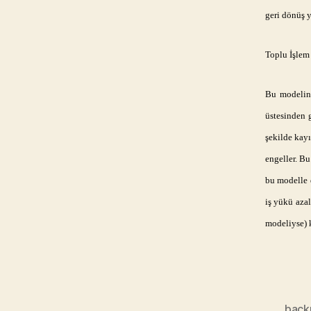
geri dönüş y
Toplu İşle
Bu modelin 
üstesinden 
şekilde kay
engeller. B
bu modelle d
iş yükü aza
modeliyse) 
back