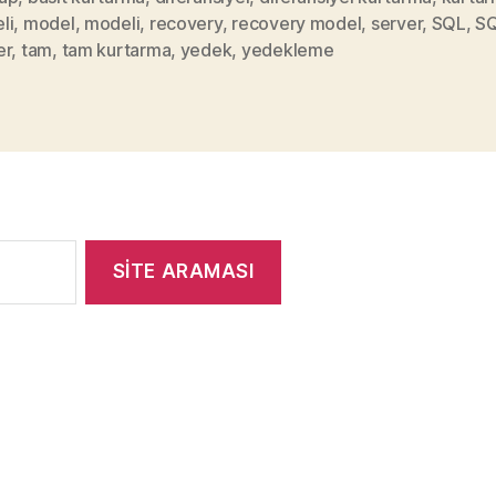
li
,
model
,
modeli
,
recovery
,
recovery model
,
server
,
SQL
,
S
er
,
tam
,
tam kurtarma
,
yedek
,
yedekleme