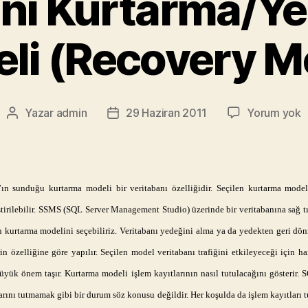
anı Kurtarma/Y
li (Recovery M
V
Yazar
admin
29 Haziran 2011
Yorum yok
Yazının
Yazı
K
yazarı
tarihi
M
(
M
ın sunduğu kurtarma modeli bir veritabanı özelliğidir. Seçilen kurtarma modeli
tirilebilir. SSMS (SQL Server Management Studio) üzerinde bir veritabanına sağ tık
 kurtarma modelini seçebiliriz. Veritabanı yedeğini alma ya da yedekten geri dön
in özelliğine göre yapılır. Seçilen model veritabanı trafiğini etkileyeceği için h
büyük önem taşır. Kurtarma modeli işlem kayıtlarının nasıl tutulacağını gösterir. 
arını tutmamak gibi bir durum söz konusu değildir. Her koşulda da işlem kayıtları t