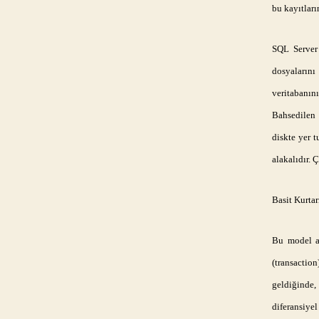
bu kayıtları
SQL Server 
dosyalarını
veritabanını
Bahsedilen 
diskte yer t
alakalıdır. 
Basit Kurta
Bu model a
(transactio
geldiğinde,
diferansiye