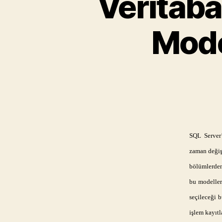
Veritab
Mode
SQL Server’
zaman değiş
bölümlerden
bu modeller
seçileceği 
işlem kayıtl