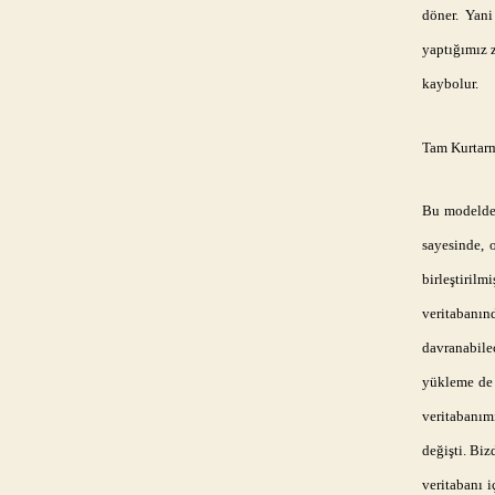
döner. Yani
yaptığımız 
kaybolur.
Tam Kurtarm
Bu modelde,
sayesinde, 
birleştiril
veritabanın
davranabile
yükleme de y
veritabanımı
değişti. Bi
veritabanı 