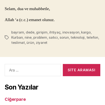
Selam, dua ve muhabbetle,
Allah ‘a (c.c.) emanet olunuz.
bayram
,
dede
,
girişim
,
ihtiyaç
,
inovasyon
,
kargo
,
Kurban
,
nine
,
problem
,
satıcı
,
sorun
,
teknoloji
,
telefon
,
Etiketler
teslimat
,
ürün
,
ziyaret
Arama
yap:
Son Yazılar
Ciğerpare