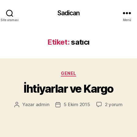
Sadican
Site araması
Menü
Etiket:
satıcı
Kategoriler
GENEL
İhtiyarlar ve Kargo
İhtiyarlar
Yazar
admin
5 Ekim 2015
2 yorum
Yazının
Yazı
ve
yazarı
tarihi
Kargo
için