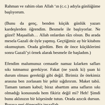
Rahman ve rahim olan Allah ‘ın (c.c.) adıyla günlüğüme
başlıyorum.
(Bunu da genç, benden küçük günlük yazarı
kardeşlerden öğrendim. Besmele ile başlıyorlar. Ne
güzel! Maşaallah… Allah onlardan râzı olsun. Bu arada
mesela Gazali de öyle yapmış. Geçtiğimiz ay bir kitabını
okumuştum. Orada gördüm. Ben de önce küçüklerimi
sonra Gazali’yi örnek alarak besmele ile başladım.)
Efendim malumunuz cemaatle namaz kılarken safları
sıkı tutmamız gerekiyor. Fakat (ne yazık ki) şuan ki
durum olması gerektiği gibi değil. Birimiz ile ötekimiz
arasına ben zorlasam bir şehir sığdırırım. Maket tabii.
Tamam tamam kabul; biraz abarttım ama safların sıkı
olmadığı konusunda hem fikiriz değil mi? Heh! Şimdi
bunu aklınızın bir köşesinde tutun. Orada azıcık dursun.
Buraya geri döneceğiz inşaallah.