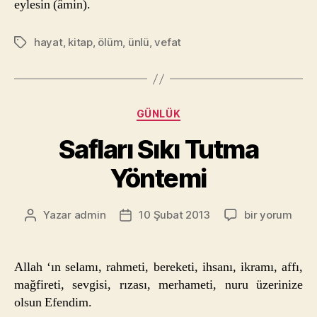
eylesin (âmin).
hayat
,
kitap
,
ölüm
,
ünlü
,
vefat
Etiketler
Kategoriler
GÜNLÜK
Safları Sıkı Tutma
Yöntemi
Safları
Yazar
admin
10 Şubat 2013
bir yorum
Yazının
Yazı
Sıkı
yazarı
tarihi
Tutma
Yöntemi
Allah ‘ın selamı, rahmeti, bereketi, ihsanı, ikramı, affı,
için
mağfireti, sevgisi, rızası, merhameti, nuru üzerinize
olsun Efendim.