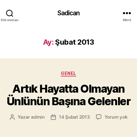
Sadican
Site araması
Menü
Ay:
Şubat 2013
Kategoriler
GENEL
Artık Hayatta Olmayan
Ünlünün Başına Gelenler
Artı
Yazar
admin
14 Şubat 2013
Yorum yok
Yazının
Yazı
Hay
yazarı
tarihi
Olm
Ünl