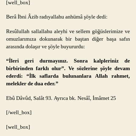
[well_box]
Berâ İbni Âzib radıyallahu anhümâ şöyle dedi:
Resûlullah sallallahu aleyhi ve sellem göğüslerimize ve
omuzlarımıza dokunarak bir baştan diğer başa safın
arasında dolaşır ve şöyle buyururdu:
“İleri geri durmayınız. Sonra kalpleriniz de
birbirinden farklı olur”. Ve sözlerine şöyle devam
ederdi: “İlk saflarda bulunanlara Allah rahmet,
melekler de dua eder.”
Ebû Dâvûd, Salât 93. Ayrıca bk. Nesâî, İmâmet 25
[/well_box]
[well_box]