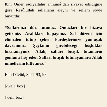
İbni Ömer radıyallahu anhümâ’dan rivayet edildiğine
göre Resûlullah sallallahu aleyhi ve sellem şöyle
buyurdu:
“Saflarınızı düz tutunuz. Omuzları bir hizaya
getiriniz. Aralıkları kapayınız. Saf düzeni için
elinizden tutup çeken kardeşlerinize yumuşak
davranınız. Şeytanın girebileceği boşluklar
bırakmayınız. Allah, safları bitişik tutanların
gönlünü hoş eder. Safları bitişik tutmayanlara Allah
nimetlerini lutfetmez.”
Ebû Dâvûd, Salât 93, 98
[/well_box]
[well_box]