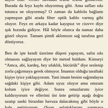
Burada da feyz kaybı oluyormuş gibi. Ama safları sıkı
tutunca ne oluyormuş? O zaman da kablolu bağlantı
yapmışsın gibi arada fiber optik kablo varmış gibi
oluyor. Feyz en arkaya kadar kayıpsız ve ciuvvv diye
ışık hızında gidiyor. Hâl böyle olunca da namaz daha
güzel oluyor. Tamam şimdi aklımızın sağ tarafına geri
dönüyoruz.
Ben de işte kendi üzerime düşeni yapayım, safın sıkı
olmasını sağlayayım diye bir metod buldum. Kimseyi
“Amca, abi, kardeş, hey ufaklık, bücürük” diye seslenip
zorla çağırmaya gerek olmuyor. İmamın olduğu taraftaki
kişiye iyice yaklaşıyorum. Yani imam benim sağımdaysa
sağdaki kişiye gibi. Adam uyuz oluyor ama omzum
kolum iyice değiyor. Sonra omuzlarımı iyice
kaldırıyorum ve ellerimi üst üste getirip aşağı doğru
uzatıp sanki birazdan havuza dalacakmış gibi böyle o
hale getiriyorum. (Şuan anlattıklarımı yapmaya