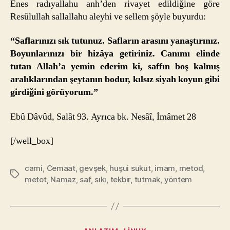
Enes radıyallahu anh’den rivayet edildiğine göre
Resûlullah sallallahu aleyhi ve sellem şöyle buyurdu:
“Saflarınızı sık tutunuz. Safların arasını yanaştırınız.
Boyunlarınızı bir hizâya getiriniz. Canımı elinde
tutan Allah’a yemin ederim ki, saffın boş kalmış
aralıklarından şeytanın bodur, kılsız siyah koyun gibi
girdiğini görüyorum.”
Ebû Dâvûd, Salât 93. Ayrıca bk. Nesâî, İmâmet 28
[/well_box]
cami
,
Cemaat
,
gevşek
,
huşui sukut
,
imam
,
metod
,
Etiketler
metot
,
Namaz
,
saf
,
sıkı
,
tekbir
,
tutmak
,
yöntem
Kategoriler