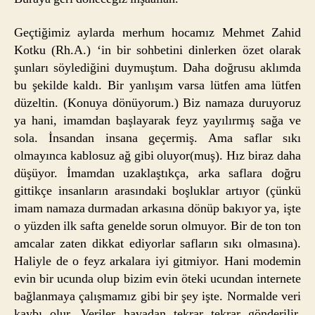
Geçtiğimiz aylarda merhum hocamız Mehmet Zahid
Kotku (Rh.A.) ‘in bir sohbetini dinlerken özet olarak
şunları söylediğini duymuştum. Daha doğrusu aklımda
bu şekilde kaldı. Bir yanlışım varsa lütfen ama lütfen
düzeltin. (Konuya dönüyorum.) Biz namaza duruyoruz
ya hani, imamdan başlayarak feyz yayılırmış sağa ve
sola. İnsandan insana geçermiş. Ama saflar sıkı
olmayınca kablosuz ağ gibi oluyor(muş). Hız biraz daha
düşüyor. İmamdan uzaklaştıkça, arka saflara doğru
gittikçe insanların arasındaki boşluklar artıyor (çünkü
imam namaza durmadan arkasına dönüp bakıyor ya, işte
o yüzden ilk safta genelde sorun olmuyor. Bir de ton ton
amcalar zaten dikkat ediyorlar safların sıkı olmasına).
Haliyle de o feyz arkalara iyi gitmiyor. Hani modemin
evin bir ucunda olup bizim evin öteki ucundan internete
bağlanmaya çalışmamız gibi bir şey işte. Normalde veri
kaybı olur. Veriler havadan tekrar tekrar gönderilir.