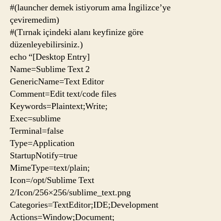
#(launcher demek istiyorum ama İngilizce’ye
çeviremedim)
#(Tırnak içindeki alanı keyfinize göre
düzenleyebilirsiniz.)
echo “[Desktop Entry]
Name=Sublime Text 2
GenericName=Text Editor
Comment=Edit text/code files
Keywords=Plaintext;Write;
Exec=sublime
Terminal=false
Type=Application
StartupNotify=true
MimeType=text/plain;
Icon=/opt/Sublime Text
2/Icon/256×256/sublime_text.png
Categories=TextEditor;IDE;Development
Actions=Window;Document;