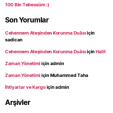
100 Bin Tebessüm :)
Son Yorumlar
Cehennem Ateşinden Korunma Duâsı
için
sadican
Cehennem Ateşinden Korunma Duâsı
için
Halit
Zaman Yönetimi
için
admin
Zaman Yönetimi
için
Muhammed Taha
İhtiyarlar ve Kargo
için
admin
Arşivler