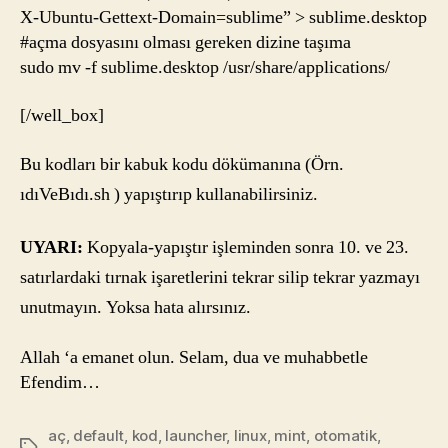
X-Ubuntu-Gettext-Domain=sublime” > sublime.desktop
#açma dosyasını olması gereken dizine taşıma
sudo mv -f sublime.desktop /usr/share/applications/
[/well_box]
Bu kodları bir kabuk kodu dökümanına (Örn.
ıdıVeBıdı.sh ) yapıştırıp kullanabilirsiniz.
UYARI:
Kopyala-yapıştır işleminden sonra 10. ve 23.
satırlardaki tırnak işaretlerini tekrar silip tekrar yazmayı
unutmayın. Yoksa hata alırsınız.
Allah ‘a emanet olun. Selam, dua ve muhabbetle
Efendim…
aç
,
default
,
kod
,
launcher
,
linux
,
mint
,
otomatik
,
Etiketler