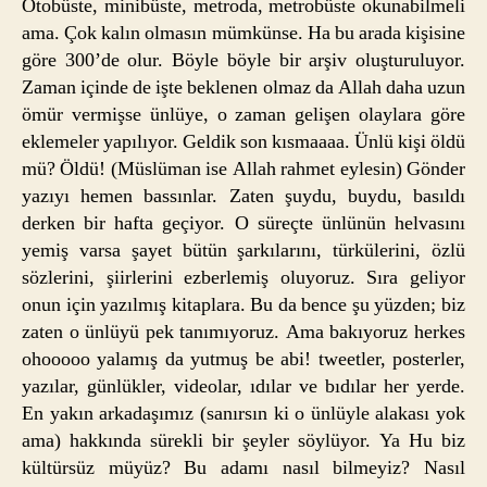
Otobüste, minibüste, metroda, metrobüste okunabilmeli
ama. Çok kalın olmasın mümkünse. Ha bu arada kişisine
göre 300’de olur. Böyle böyle bir arşiv oluşturuluyor.
Zaman içinde de işte beklenen olmaz da Allah daha uzun
ömür vermişse ünlüye, o zaman gelişen olaylara göre
eklemeler yapılıyor. Geldik son kısmaaaa. Ünlü kişi öldü
mü? Öldü! (Müslüman ise Allah rahmet eylesin) Gönder
yazıyı hemen bassınlar. Zaten şuydu, buydu, basıldı
derken bir hafta geçiyor. O süreçte ünlünün helvasını
yemiş varsa şayet bütün şarkılarını, türkülerini, özlü
sözlerini, şiirlerini ezberlemiş oluyoruz. Sıra geliyor
onun için yazılmış kitaplara. Bu da bence şu yüzden; biz
zaten o ünlüyü pek tanımıyoruz. Ama bakıyoruz herkes
ohooooo yalamış da yutmuş be abi! tweetler, posterler,
yazılar, günlükler, videolar, ıdılar ve bıdılar her yerde.
En yakın arkadaşımız (sanırsın ki o ünlüyle alakası yok
ama) hakkında sürekli bir şeyler söylüyor. Ya Hu biz
kültürsüz müyüz? Bu adamı nasıl bilmeyiz? Nasıl