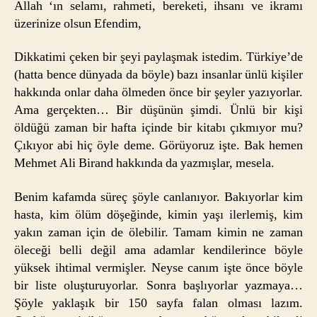
Allah ‘ın selamı, rahmeti, bereketi, ihsanı ve ikramı
Başı
üzerinize olsun Efendim,
Gele
Dikkatimi çeken bir şeyi paylaşmak istedim. Türkiye’de
(hatta bence dünyada da böyle) bazı insanlar ünlü kişiler
hakkında onlar daha ölmeden önce bir şeyler yazıyorlar.
Ama gerçekten… Bir düşünün şimdi. Ünlü bir kişi
öldüğü zaman bir hafta içinde bir kitabı çıkmıyor mu?
Çıkıyor abi hiç öyle deme. Görüyoruz işte. Bak hemen
Mehmet Ali Birand hakkında da yazmışlar, mesela.
Benim kafamda süreç şöyle canlanıyor. Bakıyorlar kim
hasta, kim ölüm döşeğinde, kimin yaşı ilerlemiş, kim
yakın zaman için de ölebilir. Tamam kimin ne zaman
öleceği belli değil ama adamlar kendilerince böyle
yüksek ihtimal vermişler. Neyse canım işte önce böyle
bir liste oluşturuyorlar. Sonra başlıyorlar yazmaya…
Şöyle yaklaşık bir 150 sayfa falan olması lazım.