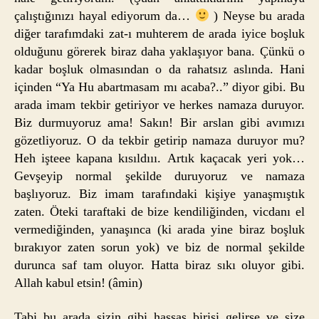
çalıştığınızı hayal ediyorum da…
) Neyse bu arada
diğer tarafımdaki zat-ı muhterem de arada iyice boşluk
olduğunu görerek biraz daha yaklaşıyor bana. Çünkü o
kadar boşluk olmasından o da rahatsız aslında. Hani
içinden “Ya Hu abartmasam mı acaba?..” diyor gibi. Bu
arada imam tekbir getiriyor ve herkes namaza duruyor.
Biz durmuyoruz ama! Sakın! Bir arslan gibi avımızı
gözetliyoruz. O da tekbir getirip namaza duruyor mu?
Heh işteee kapana kısıldııı. Artık kaçacak yeri yok…
Gevşeyip normal şekilde duruyoruz ve namaza
başlıyoruz. Biz imam tarafındaki kişiye yanaşmıştık
zaten. Öteki taraftaki de bize kendiliğinden, vicdanı el
vermediğinden, yanaşınca (ki arada yine biraz boşluk
bırakıyor zaten sorun yok) ve biz de normal şekilde
durunca saf tam oluyor. Hatta biraz sıkı oluyor gibi.
Allah kabul etsin! (âmin)
Tabi bu arada sizin gibi hassas birisi gelirse ve size