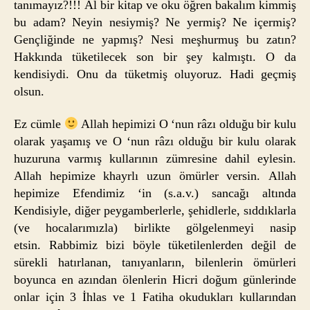
tanımayız?!!! Al bir kitap ve oku öğren bakalım kimmiş
bu adam? Neyin nesiymiş? Ne yermiş? Ne içermiş?
Gençliğinde ne yapmış? Nesi meşhurmuş bu zatın?
Hakkında tüketilecek son bir şey kalmıştı. O da
kendisiydi. Onu da tüketmiş oluyoruz. Hadi geçmiş
olsun.
Ez cümle
Allah hepimizi O ‘nun râzı olduğu bir kulu
olarak yaşamış ve O ‘nun râzı olduğu bir kulu olarak
huzuruna varmış kullarının zümresine dahil eylesin.
Allah hepimize khayrlı uzun ömürler versin. Allah
hepimize Efendimiz ‘in (s.a.v.) sancağı altında
Kendisiyle, diğer peygamberlerle, şehidlerle, sıddıklarla
(ve hocalarımızla) birlikte gölgelenmeyi nasip
etsin. Rabbimiz bizi böyle tüketilenlerden değil de
sürekli hatırlanan, tanıyanların, bilenlerin ömürleri
boyunca en azından ölenlerin Hicri doğum günlerinde
onlar için 3 İhlas ve 1 Fatiha okudukları kullarından