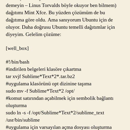
demeyin – Linus Torvalds böyle okuyor ben bilmem)
dağıtımı Mint Xfce. Bu yüzden çözümüm de bu
dağıtıma göre oldu. Ama sanıyorum Ubuntu için de
oluyor. Daha doğrusu Ubuntu temelli dağıtımlar için
diyeyim. Gelelim çözüme:
[well_box]
#!/bin/bash
#indirilen belgeleri klasöre çıkartma
tar xvjf Sublime*Text*2*.tar.bz2
#uygulama klasörünü opt dizinine taşıma
sudo mv -f Sublime*Text*2 /opt/
#komut satırından açabilmek için sembolik bağlantı
oluşturma
sudo ln -s -f /opt/Sublime*Text*2/sublime_text
/usr/bin/sublime
#uygulama için varsayılan açma dosyası oluşturma