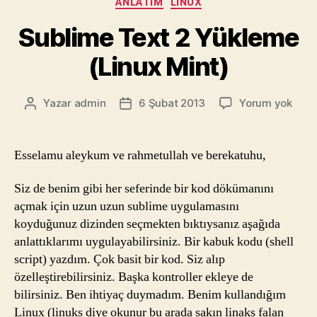
ANLATIM
LINUX
Sublime Text 2 Yükleme
(Linux Mint)
Subl
Yazar
admin
6 Şubat 2013
Yorum yok
Yazının
Yazı
Text
yazarı
tarihi
2
Yükl
Esselamu aleykum ve rahmetullah ve berekatuhu,
(Linu
Mint)
Siz de benim gibi her seferinde bir kod dökümanını
açmak için uzun uzun sublime uygulamasını
koyduğunuz dizinden seçmekten bıktıysanız aşağıda
anlattıklarımı uygulayabilirsiniz. Bir kabuk kodu (shell
script) yazdım. Çok basit bir kod. Siz alıp
özelleştirebilirsiniz. Başka kontroller ekleye de
bilirsiniz. Ben ihtiyaç duymadım. Benim kullandığım
Linux (linuks diye okunur bu arada sakın linaks falan