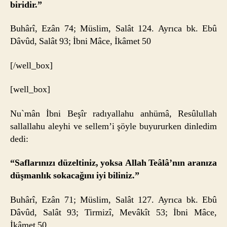
biridir.”
Buhârî, Ezân 74; Müslim, Salât 124. Ayrıca bk. Ebû
Dâvûd, Salât 93; İbni Mâce, İkâmet 50
[/well_box]
[well_box]
Nu`mân İbni Beşîr radıyallahu anhümâ, Resûlullah
sallallahu aleyhi ve sellem’i şöyle buyururken dinledim
dedi:
“Saflarınızı düzeltiniz, yoksa Allah Teâlâ’nın aranıza
düşmanlık sokacağını iyi biliniz.”
Buhârî, Ezân 71; Müslim, Salât 127. Ayrıca bk. Ebû
Dâvûd, Salât 93; Tirmizî, Mevâkît 53; İbni Mâce,
İkâmet 50.