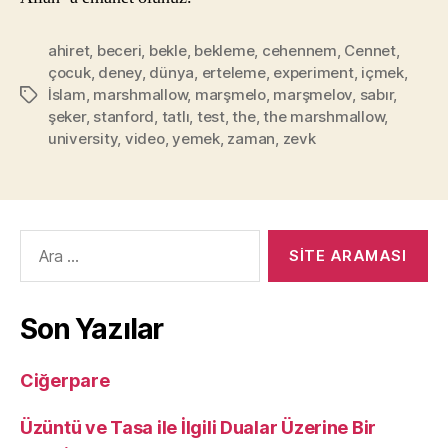
ahiret
,
beceri
,
bekle
,
bekleme
,
cehennem
,
Cennet
,
çocuk
,
deney
,
dünya
,
erteleme
,
experiment
,
içmek
,
İslam
,
marshmallow
,
marşmelo
,
marşmelov
,
sabır
,
Etiketler
şeker
,
stanford
,
tatlı
,
test
,
the
,
the marshmallow
,
university
,
video
,
yemek
,
zaman
,
zevk
Arama
yap:
Son Yazılar
Ciğerpare
Üzüntü ve Tasa ile İlgili Dualar Üzerine Bir