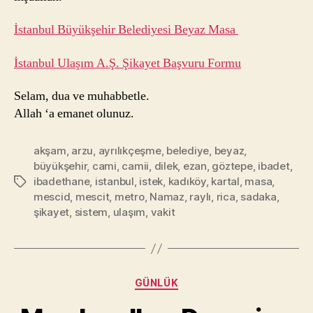
İstanbul Büyükşehir Belediyesi Beyaz Masa
İstanbul Ulaşım A.Ş. Şikayet Başvuru Formu
Selam, dua ve muhabbetle.
Allah ‘a emanet olunuz.
akşam
,
arzu
,
ayrılıkçeşme
,
belediye
,
beyaz
,
büyükşehir
,
cami
,
camii
,
dilek
,
ezan
,
göztepe
,
ibadet
,
ibadethane
,
istanbul
,
istek
,
kadıköy
,
kartal
,
masa
,
Etiketler
mescid
,
mescit
,
metro
,
Namaz
,
raylı
,
rica
,
sadaka
,
şikayet
,
sistem
,
ulaşım
,
vakit
Kategoriler
GÜNLÜK