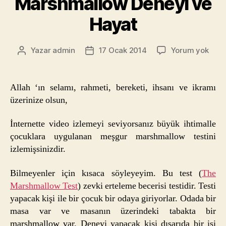
Marshmallow Deneyi ve
Hayat
Mars
Yazar
admin
17 Ocak 2014
Yorum yok
Yazının
Yazı
Dene
yazarı
tarihi
ve
Haya
Allah ‘ın selamı, rahmeti, bereketi, ihsanı ve ikramı
üzerinize olsun,
İnternette video izlemeyi seviyorsanız büyük ihtimalle
çocuklara uygulanan meşgur marshmallow testini
izlemişsinizdir.
Bilmeyenler için kısaca söyleyeyim. Bu test (
The
Marshmallow Test
) zevki erteleme becerisi testidir. Testi
yapacak kişi ile bir çocuk bir odaya giriyorlar. Odada bir
masa var ve masanın üzerindeki tabakta bir
marshmallow var. Deneyi yapacak kişi dışarıda bir işi