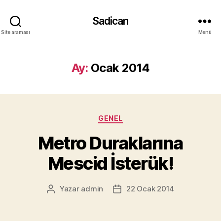
Sadican
Site araması
Menü
Ay:
Ocak 2014
Kategoriler
GENEL
Metro Duraklarına
Mescid İsterük!
Yazar
admin
22 Ocak 2014
Yazının
Yazı
yazarı
tarihi