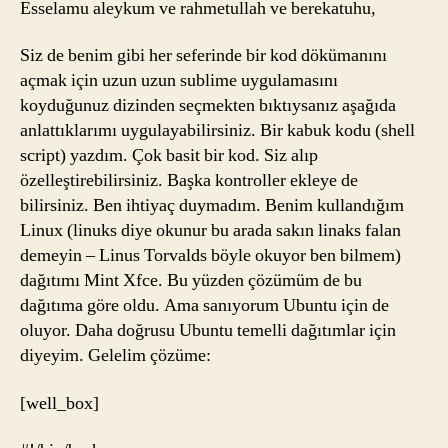
Esselamu aleykum ve rahmetullah ve berekatuhu,
(Linu
Mint)
Siz de benim gibi her seferinde bir kod dökümanını
açmak için uzun uzun sublime uygulamasını
koyduğunuz dizinden seçmekten bıktıysanız aşağıda
anlattıklarımı uygulayabilirsiniz. Bir kabuk kodu (shell
script) yazdım. Çok basit bir kod. Siz alıp
özelleştirebilirsiniz. Başka kontroller ekleye de
bilirsiniz. Ben ihtiyaç duymadım. Benim kullandığım
Linux (linuks diye okunur bu arada sakın linaks falan
demeyin – Linus Torvalds böyle okuyor ben bilmem)
dağıtımı Mint Xfce. Bu yüzden çözümüm de bu
dağıtıma göre oldu. Ama sanıyorum Ubuntu için de
oluyor. Daha doğrusu Ubuntu temelli dağıtımlar için
diyeyim. Gelelim çözüme:
[well_box]