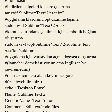
#!/bin/bash
#indirilen belgeleri klasöre çıkartma
tar xvjf Sublime*Text*2*.tar.bz2
#uygulama klasörünü opt dizinine taşıma
sudo mv -f Sublime*Text*2 /opt/
#komut satırından açabilmek için sembolik bağlantı
oluşturma
sudo ln -s -f /opt/Sublime*Text*2/sublime_text
/usr/bin/sublime
#uygulama için varsayılan açma dosyası oluşturma
#(launcher demek istiyorum ama İngilizce’ye
çeviremedim)
#(Tırnak içindeki alanı keyfinize göre
düzenleyebilirsiniz.)
echo “[Desktop Entry]
Name=Sublime Text 2
GenericName=Text Editor
Comment=Edit text/code files