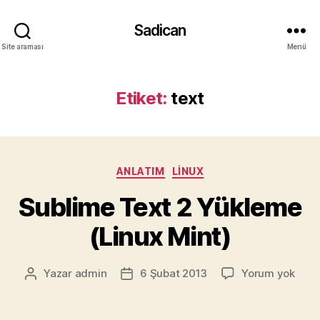
Sadican
Site araması
Menü
Etiket:
text
Kategoriler
ANLATIM
LINUX
Sublime Text 2 Yükleme
(Linux Mint)
Subl
Yazar
admin
6 Şubat 2013
Yorum yok
Yazının
Yazı
Text
yazarı
tarihi
2
Yükl