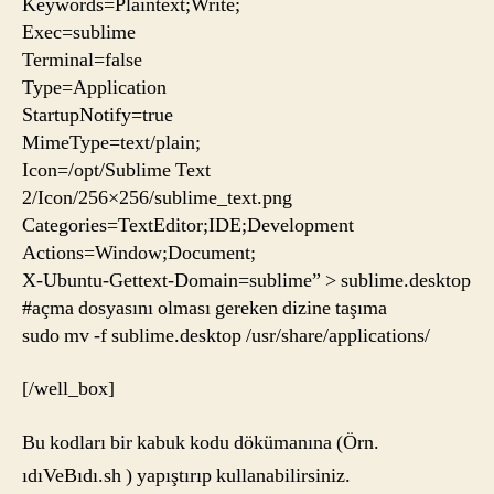
Keywords=Plaintext;Write;
Exec=sublime
Terminal=false
Type=Application
StartupNotify=true
MimeType=text/plain;
Icon=/opt/Sublime Text
2/Icon/256×256/sublime_text.png
Categories=TextEditor;IDE;Development
Actions=Window;Document;
X-Ubuntu-Gettext-Domain=sublime” > sublime.desktop
#açma dosyasını olması gereken dizine taşıma
sudo mv -f sublime.desktop /usr/share/applications/
[/well_box]
Bu kodları bir kabuk kodu dökümanına (Örn.
ıdıVeBıdı.sh ) yapıştırıp kullanabilirsiniz.