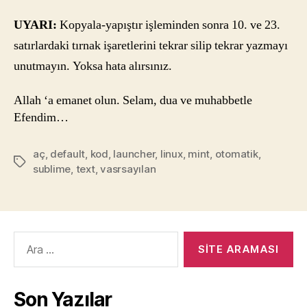
UYARI:
Kopyala-yapıştır işleminden sonra 10. ve 23.
satırlardaki tırnak işaretlerini tekrar silip tekrar yazmayı
unutmayın. Yoksa hata alırsınız.
Allah ‘a emanet olun. Selam, dua ve muhabbetle
Efendim…
aç
,
default
,
kod
,
launcher
,
linux
,
mint
,
otomatik
,
Etiketler
sublime
,
text
,
vasrsayılan
Arama
yap:
Son Yazılar