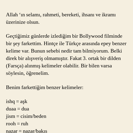
Hintçe
Arasındaki
Allah ‘ın selamı, rahmeti, bereketi, ihsanı ve ikramı
Benzer
üzerinize olsun.
Kelimeler
için
Geçtiğimiz günlerde izlediğim bir Bollywood filminde
bir şey farkettim. Hintçe ile Türkçe arasında epey benzer
kelime var. Bunun sebebi nedir tam bilmiyorum. Belki
direk bir alışveriş olmamıştır. Fakat 3. ortak bir dilden
(Farsça) alınmış kelimeler olabilir. Bir bilen varsa
söylesin, öğrenelim.
Benim farkettiğim benzer kelimeler:
ishq = aşk
duaa = dua
jism = cisim/beden
rooh = ruh
nazar = nazar/bakış