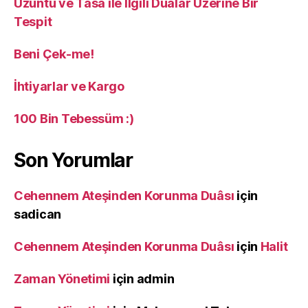
Üzüntü ve Tasa ile İlgili Dualar Üzerine Bir
Tespit
Beni Çek-me!
İhtiyarlar ve Kargo
100 Bin Tebessüm :)
Son Yorumlar
Cehennem Ateşinden Korunma Duâsı
için
sadican
Cehennem Ateşinden Korunma Duâsı
için
Halit
Zaman Yönetimi
için
admin