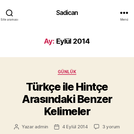
Sadican
Site araması
Menü
Ay:
Eylül 2014
Kategoriler
GÜNLÜK
Türkçe ile Hintçe
Arasındaki Benzer
Kelimeler
Türkçe
Yazar
admin
4 Eylül 2014
3 yorum
Yazının
Yazı
ile
yazarı
tarihi