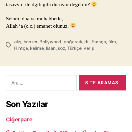
tasavvuf ile ilgili gibi duruyor değil mi?
Selam, dua ve muhabbetle,
Allah ‘a (c.c.) emanet olunuz.
alış
,
benzer
,
Bollywood
,
dağarcık
,
dil
,
Farsça
,
film
,
Etiketler
Hintçe
,
kelime
,
lisan
,
söz
,
Türkçe
,
veriş
Arama
yap:
Son Yazılar
Ciğerpare