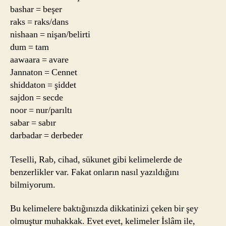
bashar = beşer
raks = raks/dans
nishaan = nişan/belirti
dum = tam
aawaara = avare
Jannaton = Cennet
shiddaton = şiddet
sajdon = secde
noor = nur/parıltı
sabar = sabır
darbadar = derbeder
Teselli, Rab, cihad, sükunet gibi kelimelerde de
benzerlikler var. Fakat onların nasıl yazıldığını
bilmiyorum.
Bu kelimelere baktığınızda dikkatinizi çeken bir şey
olmuştur muhakkak. Evet evet, kelimeler İslâm ile,