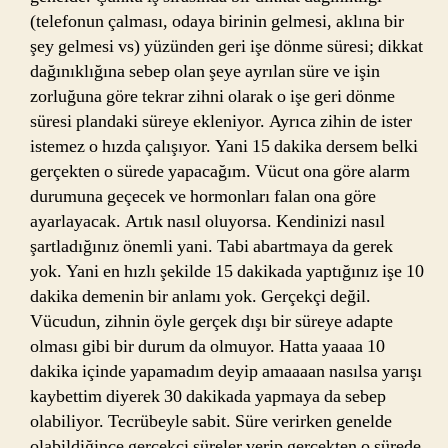
(telefonun çalması, odaya birinin gelmesi, aklına bir
şey gelmesi vs) yüzünden geri işe dönme süresi; dikkat
dağınıklığına sebep olan şeye ayrılan süre ve işin
zorluğuna göre tekrar zihni olarak o işe geri dönme
süresi plandaki süreye ekleniyor. Ayrıca zihin de ister
istemez o hızda çalışıyor. Yani 15 dakika dersem belki
gerçekten o sürede yapacağım. Vücut ona göre alarm
durumuna geçecek ve hormonları falan ona göre
ayarlayacak. Artık nasıl oluyorsa. Kendinizi nasıl
şartladığınız önemli yani. Tabi abartmaya da gerek
yok. Yani en hızlı şekilde 15 dakikada yaptığınız işe 10
dakika demenin bir anlamı yok. Gerçekçi değil.
Vücudun, zihnin öyle gerçek dışı bir süreye adapte
olması gibi bir durum da olmuyor. Hatta yaaaa 10
dakika içinde yapamadım deyip amaaaan nasılsa yarışı
kaybettim diyerek 30 dakikada yapmaya da sebep
olabiliyor. Tecrübeyle sabit. Süre verirken genelde
olabildiğince gerçekçi süreler verip gerçekten o sürede