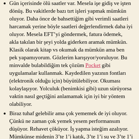
Gün içerisinde ölü saatler var. Mesela işe gidiş ve işten
dönüş. Bu vakitlerde bazı tırt işleri yapmak mümkün
oluyor. Daha önce de bahsettiğim gibi verimli saatleri
harcamak yerine böyle saatleri değerlendirmek daha iyi
oluyor. Mesela EFT’yi göndermek, fatura ödemek,
akla takılan bir şeyi yolda giderken aramak mümkün.
Klasik olarak kitap vs okumak da mümkün ama ben
pek yapamıyorum. Gözlerim karışıyor/yoruluyor. Bu
minvalde bulabildiğim tek çözüm
Pocket
gibi
uygulamalar kullanmak. Kaydedilen yazının fontları
(elektronik olduğu için) büyütülebiliyor. Okuması
kolaylaşıyor. Yolculuk (benimkisi gibi) uzun sürüyorsa
vaktin nasıl geçtiğini anlamamak için iyi bir yöntem
olabiliyor.
Biraz tuhaf gelebilir ama çok yememek de iyi oluyor.
Çünkü ne zaman çok yemek yesem performansım
düşüyor. Rehavet çöküyor. İş yapma isteğim azalıyor.
Mümkünse midenin 3’te 1’i katık, 3’te 1’i su ve 3’te 1’i