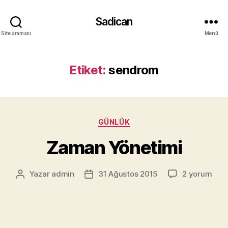
Sadican
Site araması
Menü
Etiket:
sendrom
Kategoriler
GÜNLÜK
Zaman Yönetimi
Zaman
Yazar
admin
31 Ağustos 2015
2 yorum
Yazının
Yazı
Yönetimi
yazarı
tarihi
için