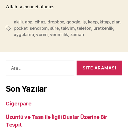
Allah ‘a emanet olunuz.
akıllı
,
app
,
cihaz
,
dropbox
,
google
,
iş
,
keep
,
kitap
,
plan
,
pocket
,
sendrom
,
süre
,
takvim
,
telefon
,
üretkenlik
,
Etiketler
uygulama
,
verim
,
verimlilik
,
zaman
Arama
yap:
Son Yazılar
Ciğerpare
Üzüntü ve Tasa ile İlgili Dualar Üzerine Bir
Tespit