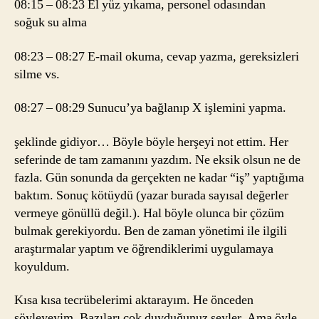
08:15 – 08:23 El yüz yıkama, personel odasından
soğuk su alma
08:23 – 08:27 E-mail okuma, cevap yazma, gereksizleri
silme vs.
08:27 – 08:29 Sunucu’ya bağlanıp X işlemini yapma.
şeklinde gidiyor… Böyle böyle herşeyi not ettim. Her
seferinde de tam zamanını yazdım. Ne eksik olsun ne de
fazla. Gün sonunda da gerçekten ne kadar “iş” yaptığıma
baktım. Sonuç kötüydü (yazar burada sayısal değerler
vermeye gönüllü değil.). Hal böyle olunca bir çözüm
bulmak gerekiyordu. Ben de zaman yönetimi ile ilgili
araştırmalar yaptım ve öğrendiklerimi uygulamaya
koyuldum.
Kısa kısa tecrübelerimi aktarayım. He önceden
söyleyeyim. Bazıları çok duyduğunuz şeyler. Ama öyle