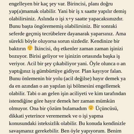
engelleyen bir kaç şey var. Birincisi, planı doğru
yap(a)mamak olabilir. Yani bir iş x saatte yapılır demiş
olabilirsiniz. Aslında o işi x+y saatte yapacaksınızdır.
Bunu başta öngörememiş olabilirsiniz. Bir sonraki
seferde geçmiş tecrübelere dayanarak yaparsınız. Ama
sürekli böyle oluyorsa sorun sizdedir. Kendinize bir
baktırın
İkincisi, dış etkenler zaman zaman işinizi
bozuyor. Birisi geliyor ve işinizin ortasında başka iş
veriyor. Acil bir şey çıkabiliyor yani. Öyle olunca o an
yaptığınız iş gümbürtüye gidiyor. Plan kayıyor falan.
Bunu önlemenin bir yolu (acil değilse) hayır demek ya
da en azından o an yapılan işi bölmesini engellemek
olabilir. Tabi o an gelen işin aciliyeti ve kim tarafından
istendiğine göre hayır demek her zaman mümkün
olmuyor. Ona bir çözüm bulamadım
Üçüncüsü,
dikkati yeterince verememek ve o işi yapma
konusundaki isteksizlik olabilir. Bu konuda kendinizle
savaşmanız gerekebilir. Ben öyle yapıyorum. Benim