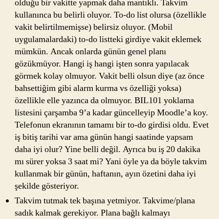
olduğu bir vakitte yapmak daha mantıklı. Takvim
kullanınca bu belirli oluyor. To-do list olursa (özellikle
vakit belirtilmemişse) belirsiz oluyor. (Mobil
uygulamalardaki) to-do listteki girdiye vakit eklemek
mümkün. Ancak onlarda günün genel planı
gözükmüyor. Hangi iş hangi işten sonra yapılacak
görmek kolay olmuyor. Vakit belli olsun diye (az önce
bahsettiğim gibi alarm kurma vs özelliği yoksa)
özellikle elle yazınca da olmuyor. BIL101 yoklama
listesini çarşamba 9’a kadar güncelleyip Moodle’a koy.
Telefonun ekranının tamamı bir to-do girdisi oldu. Evet
iş bitiş tarihi var ama günün hangi saatinde yapsam
daha iyi olur? Yine belli değil. Ayrıca bu iş 20 dakika
mı sürer yoksa 3 saat mi? Yani öyle ya da böyle takvim
kullanmak bir günün, haftanın, ayın özetini daha iyi
şekilde gösteriyor.
Takvim tutmak tek başına yetmiyor. Takvime/plana
sadık kalmak gerekiyor. Plana bağlı kalmayı