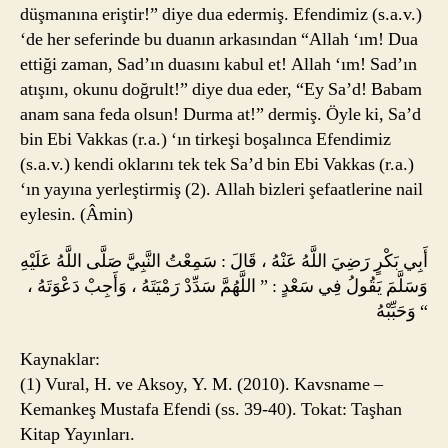
düşmanına eriştir!” diye dua edermiş. Efendimiz (s.a.v.)
‘de her seferinde bu duanın arkasından “Allah ‘ım! Dua
ettiği zaman, Sad’ın duasını kabul et! Allah ‘ım! Sad’ın
atışını, okunu doğrult!” diye dua eder, “Ey Sa’d! Babam
anam sana feda olsun! Durma at!” dermiş. Öyle ki, Sa’d
bin Ebi Vakkas (r.a.) ‘ın tirkeşi boşalınca Efendimiz
(s.a.v.) kendi oklarını tek tek Sa’d bin Ebi Vakkas (r.a.)
‘ın yayına yerleştirmiş (2). Allah bizleri şefaatlerine nail
eylesin. (Âmin)
أَبِي بَكْرٍ رَضِيَ اللَّهُ عَنْهُ ، قَالَ : سَمِعْتُ النَّبِيَّ صَلَّى اللَّهُ عَلَيْهِ
وَسَلَّمَ يَقُولُ فِي سَعْدٍ : ” اللَّهُمَّ سَدِّدْ رَمْيَتَهُ ، وَأَجِبْ دَعْوَتَهُ ،
وَحَبِّبْهُ “
Kaynaklar:
(1) Vural, H. ve Aksoy, Y. M. (2010). Kavsname –
Kemankeş Mustafa Efendi (ss. 39-40). Tokat: Taşhan
Kitap Yayınları.