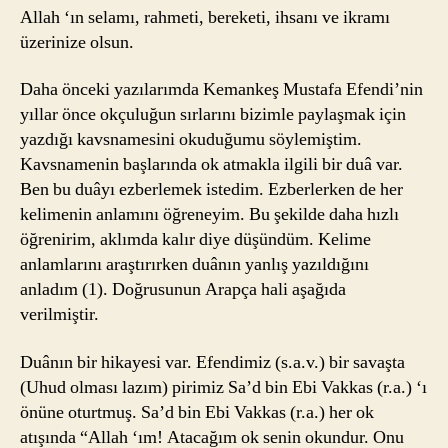
Allah ‘ın selamı, rahmeti, bereketi, ihsanı ve ikramı
üzerinize olsun.
Daha önceki yazılarımda Kemankeş Mustafa Efendi’nin
yıllar önce okçuluğun sırlarını bizimle paylaşmak için
yazdığı kavsnamesini okuduğumu söylemiştim.
Kavsnamenin başlarında ok atmakla ilgili bir duâ var.
Ben bu duâyı ezberlemek istedim. Ezberlerken de her
kelimenin anlamını öğreneyim. Bu şekilde daha hızlı
öğrenirim, aklımda kalır diye düşündüm. Kelime
anlamlarını araştırırken duânın yanlış yazıldığını
anladım (1). Doğrusunun Arapça hali aşağıda
verilmiştir.
Duânın bir hikayesi var. Efendimiz (s.a.v.) bir savaşta
(Uhud olması lazım) pirimiz Sa’d bin Ebi Vakkas (r.a.) ‘ı
önüne oturtmuş. Sa’d bin Ebi Vakkas (r.a.) her ok
atışında “Allah ‘ım! Atacağım ok senin okundur. Onu