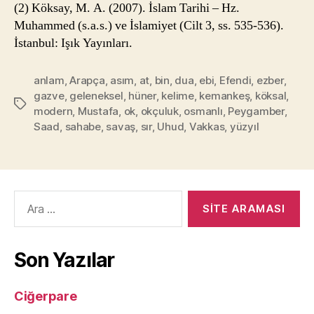
(2) Köksay, M. A. (2007). İslam Tarihi – Hz.
Muhammed (s.a.s.) ve İslamiyet (Cilt 3, ss. 535-536).
İstanbul: Işık Yayınları.
anlam
,
Arapça
,
asım
,
at
,
bin
,
dua
,
ebi
,
Efendi
,
ezber
,
gazve
,
geleneksel
,
hüner
,
kelime
,
kemankeş
,
köksal
,
Etiketler
modern
,
Mustafa
,
ok
,
okçuluk
,
osmanlı
,
Peygamber
,
Saad
,
sahabe
,
savaş
,
sır
,
Uhud
,
Vakkas
,
yüzyıl
Arama
yap:
Son Yazılar
Ciğerpare