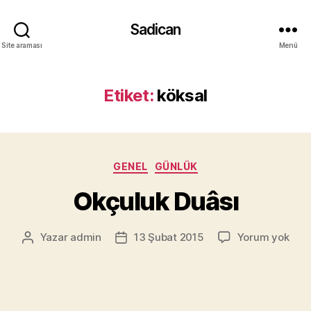
Sadican
Site araması
Menü
Etiket:
köksal
Kategoriler
GENEL
GÜNLÜK
Okçuluk Duâsı
Okç
Yazar
admin
13 Şubat 2015
Yorum yok
Yazının
Yazı
Duâs
yazarı
tarihi