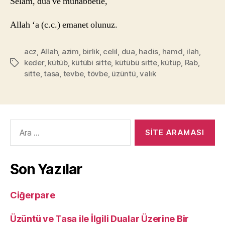
Selam, duâ ve muhabbetle,
Allah ‘a (c.c.) emanet olunuz.
acz
,
Allah
,
azim
,
birlik
,
celil
,
dua
,
hadis
,
hamd
,
ilah
,
keder
,
kütüb
,
kütübi sitte
,
kütübü sitte
,
kütüp
,
Rab
,
Etiketler
sitte
,
tasa
,
tevbe
,
tövbe
,
üzüntü
,
valık
Arama
yap:
Son Yazılar
Ciğerpare
Üzüntü ve Tasa ile İlgili Dualar Üzerine Bir