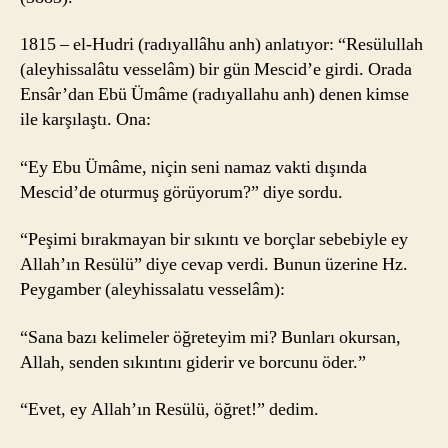
1815 – el-Hudri (radıyallâhu anh) anlatıyor: “Resülullah
(aleyhissalâtu vesselâm) bir gün Mescid’e girdi. Orada
Ensâr’dan Ebü Ümâme (radıyallahu anh) denen kimse
ile karşılaştı. Ona:
“Ey Ebu Ümâme, niçin seni namaz vakti dışında
Mescid’de oturmuş görüyorum?” diye sordu.
“Peşimi bırakmayan bir sıkıntı ve borçlar sebebiyle ey
Allah’ın Resülü” diye cevap verdi. Bunun üzerine Hz.
Peygamber (aleyhissalatu vesselâm):
“Sana bazı kelimeler öğreteyim mi? Bunları okursan,
Allah, senden sıkıntını giderir ve borcunu öder.”
“Evet, ey Allah’ın Resülü, öğret!” dedim.