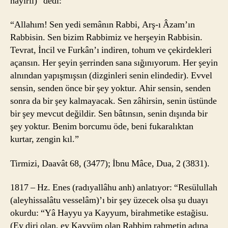
hayırlı)” dedi:
“Allahım! Sen yedi semânın Rabbi, Arş-ı Âzam’ın
Rabbisin. Sen bizim Rabbimiz ve herşeyin Rabbisin.
Tevrat, İncil ve Furkân’ı indiren, tohum ve çekirdekleri
açansın. Her şeyin şerrinden sana sığınıyorum. Her şeyin
alnından yapışmışsın (dizginleri senin elindedir). Evvel
sensin, senden önce bir şey yoktur. Ahir sensin, senden
sonra da bir şey kalmayacak. Sen zâhirsin, senin üstünde
bir şey mevcut değildir. Sen bâtınsın, senin dışında bir
şey yoktur. Benim borcumu öde, beni fukaralıktan
kurtar, zengin kıl.”
Tirmizi, Daavât 68, (3477); İbnu Mâce, Dua, 2 (3831).
1817 – Hz. Enes (radıyallâhu anh) anlatıyor: “Resülullah
(aleyhissalâtu vesselâm)’ı bir şey üzecek olsa şu duayı
okurdu: “Yâ Hayyu ya Kayyum, birahmetike estağisu.
(Ey diri olan, ey Kayyüm olan Rabbim rahmetin adına