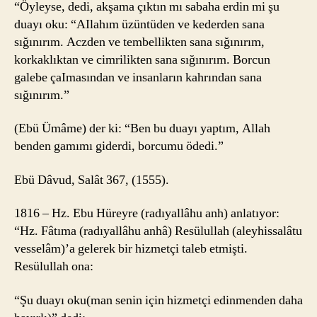
“Öyleyse, dedi, akşama çıktın mı sabaha erdin mi şu
duayı oku: “AIlahım üzüntüden ve kederden sana
sığınırım. Aczden ve tembellikten sana sığınırım,
korkaklıktan ve cimrilikten sana sığınırım. Borcun
galebe çaImasından ve insanların kahrından sana
sığınırım.”
(Ebü Ümâme) der ki: “Ben bu duayı yaptım, Allah
benden gamımı giderdi, borcumu ödedi.”
Ebü Dâvud, Salât 367, (1555).
1816 – Hz. Ebu Hüreyre (radıyallâhu anh) anlatıyor:
“Hz. Fâtıma (radıyallâhu anhâ) Resülullah (aleyhissalâtu
vesselâm)’a gelerek bir hizmetçi taleb etmişti.
Resülullah ona:
“Şu duayı oku(man senin için hizmetçi edinmenden daha