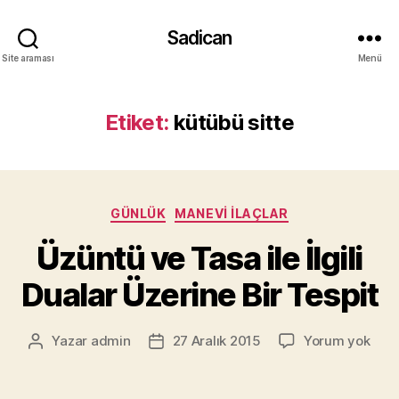
Sadican
Site araması
Menü
Etiket:
kütübü sitte
Kategoriler
GÜNLÜK
MANEVI İLAÇLAR
Üzüntü ve Tasa ile İlgili
Dualar Üzerine Bir Tespit
Üzü
Yazar
admin
27 Aralık 2015
Yorum yok
Yazının
Yazı
ve
yazarı
tarihi
Tas
ile