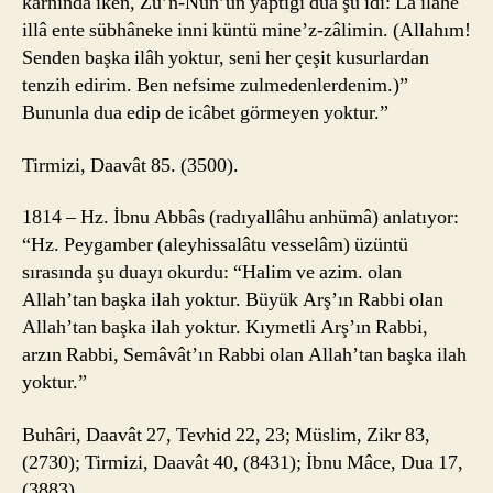
karnında iken, Zü’n-Nün’un yaptığı dua şu idi: Lâ ilâhe
illâ ente sübhâneke inni küntü mine’z-zâlimin. (Allahım!
Senden başka ilâh yoktur, seni her çeşit kusurlardan
tenzih edirim. Ben nefsime zulmedenlerdenim.)”
Bununla dua edip de icâbet görmeyen yoktur.”
Tirmizi, Daavât 85. (3500).
1814 – Hz. İbnu Abbâs (radıyallâhu anhümâ) anlatıyor:
“Hz. Peygamber (aleyhissalâtu vesselâm) üzüntü
sırasında şu duayı okurdu: “Halim ve azim. olan
Allah’tan başka ilah yoktur. Büyük Arş’ın Rabbi olan
Allah’tan başka ilah yoktur. Kıymetli Arş’ın Rabbi,
arzın Rabbi, Semâvât’ın Rabbi olan Allah’tan başka ilah
yoktur.”
Buhâri, Daavât 27, Tevhid 22, 23; Müslim, Zikr 83,
(2730); Tirmizi, Daavât 40, (8431); İbnu Mâce, Dua 17,
(3883).