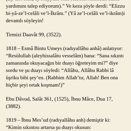
yardımını talep ediyorum).” Ve keza şöyle derdi: “Elizzu
bi-yâ-ze’l-celâli ve’l-İkrâm.” (Yâ ze’l-celâli ve’l-ikrâm)i
devamlı söyleyin!
Tirmizi Daavât 99, (3522).
1818 – Esmâ Bintu Umeys (radıyallâhu anhâ) anlatıyor:
“Resülullah (aleyhissalâtu vesselâm) bana: “Sana sıkıntı
zamanında okuyacağın bir duayı öğreteyim mi?” diye
sordu ve şu duayı söyledi: “Allâhu, Allâhu Rabbi lâ
üşriku bihi şey’en. (Rabbim Allah’tır, Allah! Ben ona
hiçbir şeyi ortak koşmam!)”
Ebu Dâvud, Salât 361, (1525), İbnu Mâce, Dua 17,
(3882).
1819 – İbnu Mes’ud (radıyallâhu anh) demiştir ki:
“Kimin sıkıntısı artarsa şu duayı okusun: