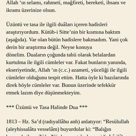
Allah ‘ın selamı, rahmeti, mağfireti, bereketi, ihsanı ve
İlgili
ikramı üzerinize olsun.
Dual
Üzer
Üzüntü ve tasa ile ilgili duâları içeren hadisleri
Bir
araştırıyordum. Kütüb-i Sitte’nin bir kısmına baktım
Tesp
(aşağıda). Var olan bütün hadislere bakmadım. Yani çok
derin bir araştırma değil. Neyse konuya
dönelim. Duaların çoğunda tabii olarak belalardan
kurtulma ile ilgili cümleler var. Fakat bunların yanında,
ekseriyetinde, Allah ‘ın (c.c.) azameti, yüceliği ile ilgili
cümleler olduğunu tespit ettim. Hatta öyle ki bazılarında
direk böyle cümleler var. Bunun üzerinde tefekkür
etmek lazım diye düşünmekteyim.
*** Üzüntü ve Tasa Halinde Dua ***
1813 – Hz. Sa’d (radıyallâhu anh) anlatıyor: “Resülullah
(aleyhissalâtu vesselâm) buyurdular ki: “Balığın